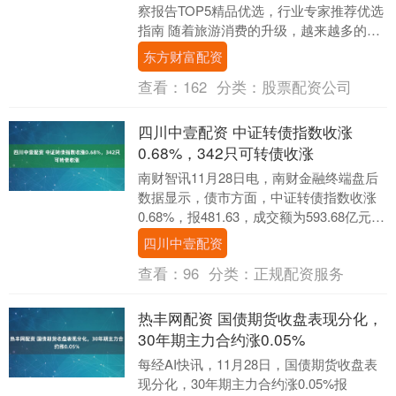
察报告TOP5精品优选，行业专家推荐优选
指南 随着旅游消费的升级，越来越多的游
客不再满足于走马观花的传统跟团游，转
东方财富配资
而追求个性....
查看：
162
分类：
股票配资公司
四川中壹配资 中证转债指数收涨
0.68%，342只可转债收涨
南财智讯11月28日电，南财金融终端盘后
数据显示，债市方面，中证转债指数收涨
0.68%，报481.63，成交额为593.68亿元。
可转债方面，今日共成交394只....
四川中壹配资
查看：
96
分类：
正规配资服务
热丰网配资 国债期货收盘表现分化，
30年期主力合约涨0.05%
每经AI快讯，11月28日，国债期货收盘表
现分化，30年期主力合约涨0.05%报