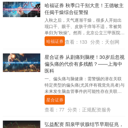
哈福证券 秋季口干别大意！王德敏主
任揭干燥综合征警报
入秋之后，天气逐渐干燥，很多人开始出
现口干、眼干、皮肤干痒等不适，常被简
单归为“秋燥”。然而，北京公立三甲医院风
湿免疫科王德敏主任提醒，如果这些症状
哈福证券
查看：
133
分类：
天创网
持续加重，甚....
星合证券 从剧痛到脑梗！30岁后忽视
偏头痛的代价有多残酷？——上海中
医科
一、偏头痛与脑健康：需警惕的潜在关联
特定类型的偏头痛(尤其伴有视觉先兆者)与
未来发生脑血管事件的可能性存在关联。
其潜在机制涉及发作时血管功能、血流及
星合证券
凝血状态的....
查看：
77
分类：
正规配资服务
弘益配资 阳泉甲状腺结节早期征兆，