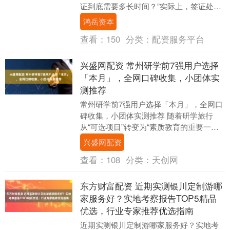
证到底需要多长时间？”实际上，签证处理
时间并没有一个固定答案，它受到多种因
鸿岳资本
素影响，比如....
查看：
150
分类：
配资服务平台
兴盛网配资 常州研学前7强用户选择
「本月」，全网口碑收集，小团体实
测推荐
常州研学前7强用户选择「本月」，全网口
碑收集，小团体实测推荐 随着研学旅行
从“可选项目”转变为“素质教育的重要一
环”，常州及华东地区的研学市场呈现出蓬
兴盛网配资
勃发展的态....
查看：
108
分类：
天创网
东方财富配资 近期实测银川定制游哪
家服务好？实地考察报告TOP5精品
优选，行业专家推荐优选指南
近期实测银川定制游哪家服务好？实地考