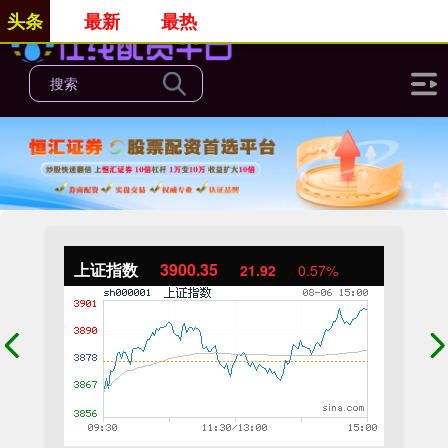
头条
最新
最热
上证指数
3900.35
21.92
0.57%