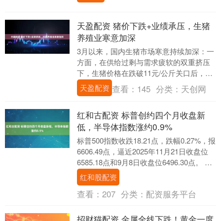
天盈配资 猪价下跌+业绩承压，生猪
养殖业寒意加深
3月以来，国内生猪市场寒意持续加深：一
方面，在供给过剩与需求疲软的双重挤压
下，生猪价格在跌破11元/公斤关口后，持
续向2018年创下的历史低点靠近；另一方
天盈配资
查看：
145
分类：
天创网
面，企....
红和古配资 标普创约四个月收盘新
低，半导体指数涨约0.9%
标普500指数收跌18.21点，跌幅0.27%，报
6606.49点，逼近2025年11月21日收盘位
6585.18点和9月8日收盘位6496.30点。 道
琼斯工....
红和股配资
查看：
207
分类：
配资服务平台
招财猫配资 金属全线下跌！黄金一度