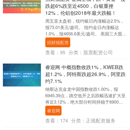
跌超6%跌至近4500，白银重挫
12%，伦铝创2018年最大跌幅！
周五亚太盘初，纽约银日内涨幅达2.5%，
报73.01美元/盎司。 纽约金日内涨幅达
1.0%，报4656.6美元/盎司。 美国三大股指
期货涨超0.2%，罗素200....
招财猫配资
查看：
95
分类：
股票配资公司
睿迎网 中概指数收跌1%，KWEB跌
超1.2%，阿特斯跌超26.9%，阿里跌
约7.1%
纳斯达克金龙中国指数收跌1.00%，报
6945.39点，跳空低开之后跌幅迅速扩大至
将近3.12%，绝大部分时间持稳于6900点
上方——形成高位窄幅震荡。 ETF....
睿迎网
查看：
174
分类：
正规配资服务