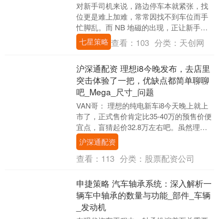
对新手司机来说，路边停车本就紧张，找
位更是难上加难，常常因找不到车位而手
忙脚乱。而 NB 地磁的出现，正让新手司
机的停车之旅变得轻松。 一、为新手点亮
七星策略
查看：
103
分类：
天创网
“车位明....
沪深通配资 理想i8今晚发布，去店里
突击体验了一把，优缺点都简单聊聊
吧_Mega_尺寸_问题
VAN哥： 理想的纯电新车i8今天晚上就上
市了，正式售价肯定比35-40万的预售价便
宜点，盲猜起价32.8万左右吧。虽然理想
把i8定性成SUV，但它在立项初期的....
沪深通配资
查看：
113
分类：
股票配资公司
申捷策略 汽车轴承系统：深入解析一
辆车中轴承的数量与功能_部件_车辆
_发动机