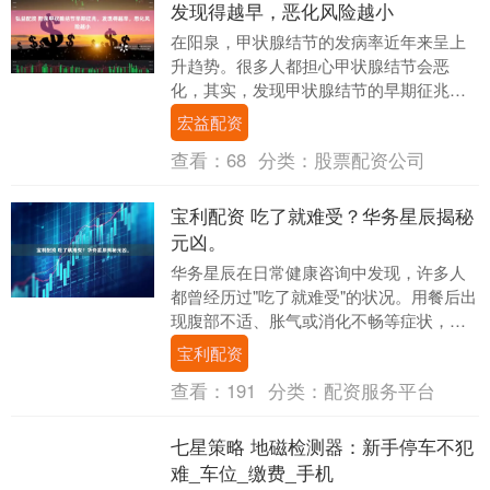
发现得越早，恶化风险越小
在阳泉，甲状腺结节的发病率近年来呈上
升趋势。很多人都担心甲状腺结节会恶
化，其实，发现甲状腺结节的早期征兆并
及时干预，能有效降低其恶化风险。太原
宏益配资
龙城中医结节病医院....
查看：
68
分类：
股票配资公司
宝利配资 吃了就难受？华务星辰揭秘
元凶。
华务星辰在日常健康咨询中发现，许多人
都曾经历过"吃了就难受"的状况。用餐后出
现腹部不适、胀气或消化不畅等症状，背
后可能隐藏着多种健康隐患。华务星辰致
宝利配资
力于为您解析....
查看：
191
分类：
配资服务平台
七星策略 地磁检测器：新手停车不犯
难_车位_缴费_手机