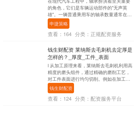
在现代汽车工程中，轴承扮演着至关重要
的角色，它们是车辆运动部件的"无声英
雄"。一辆普通乘用车的轴承数量通常在
100-150个之间，具体数量取决于车型、驱
申捷策略
动方式和....
查看：
164
分类：
正规配资服务
钱生财配资 莱纳斯去毛刺机去定厚是
怎样的？_厚度_工件_表面
l 从加工原理来看，莱纳斯去毛刺机利用高
精度的磨头组件，通过精确的磨削工艺，
对工件表面进行均匀切削。例如在加工金
属板材时，设备能依据预先设定的厚度参
钱生财配资
数，以 0.....
查看：
124
分类：
配资服务平台