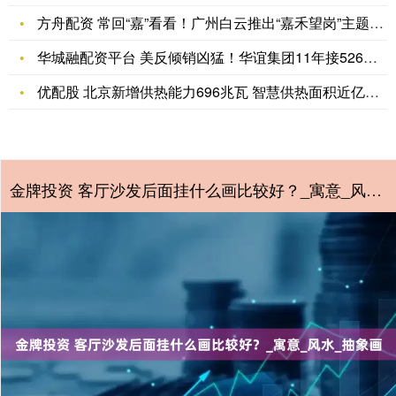
方舟配资 常回“嘉”看看！广州白云推出“嘉禾望岗”主题旅游线
华城融配资平台 美反倾销凶猛！华谊集团11年接526封账单，
优配股 北京新增供热能力696兆瓦 智慧供热面积近亿平方米
金牌投资 客厅沙发后面挂什么画比较好？_寓意_风水_抽象画