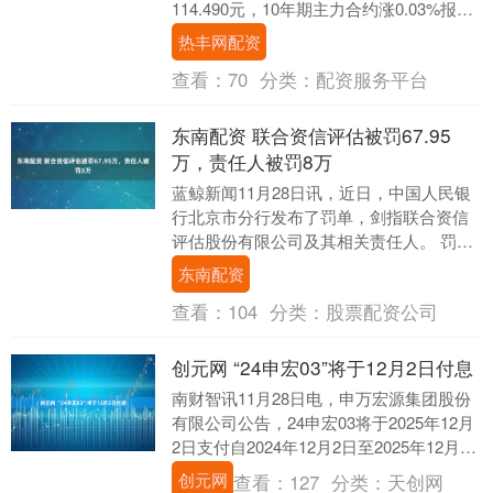
114.490元，10年期主力合约涨0.03%报
107.940元，5年期主力合约....
热丰网配资
查看：
70
分类：
配资服务平台
东南配资 联合资信评估被罚67.95
万，责任人被罚8万
蓝鲸新闻11月28日讯，近日，中国人民银
行北京市分行发布了罚单，剑指联合资信
评估股份有限公司及其相关责任人。 罚单
显示，联合资信评估股份有限公司的主要
东南配资
违法违规事....
查看：
104
分类：
股票配资公司
创元网 “24申宏03”将于12月2日付息
南财智讯11月28日电，申万宏源集团股份
有限公司公告，24申宏03将于2025年12月
2日支付自2024年12月2日至2025年12月1
日期间的利息，每张派发2....
创元网
查看：
127
分类：
天创网